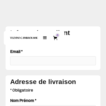
Informations client
0
* Obligatoire
Email *
Adresse de livraison
* Obligatoire
Nom Prénom *